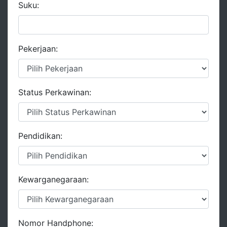
Suku:
Pekerjaan:
Status Perkawinan:
Pendidikan:
Kewarganegaraan:
Nomor Handphone: